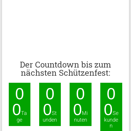
Der Countdown bis zum
nächsten Schützenfest:
0
0
0
0
0
0
0
0
Ta
St
Mi
Se
ge
unden
nuten
kunde
n