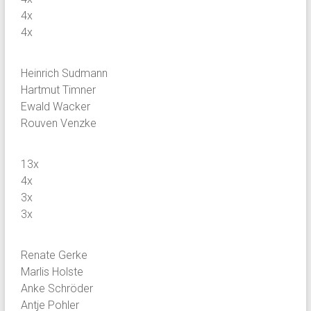
4x
4x
Heinrich Sudmann
Hartmut Timner
Ewald Wacker
Rouven Venzke
13x
4x
3x
3x
Renate Gerke
Marlis Holste
Anke Schröder
Antje Pohler