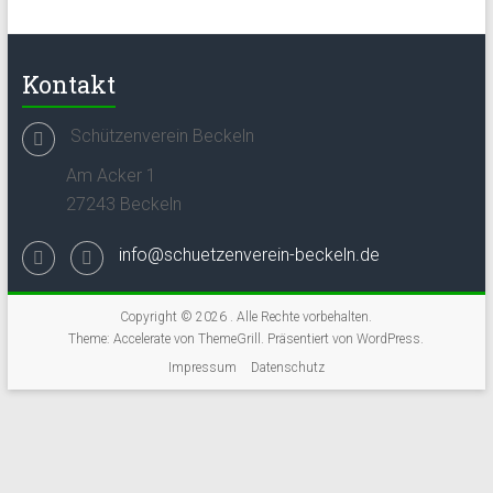
Kontakt
Schützenverein Beckeln
Am Acker 1
27243 Beckeln
info@schuetzenverein-beckeln.de
Copyright © 2026
. Alle Rechte vorbehalten.
Theme:
Accelerate
von ThemeGrill. Präsentiert von
WordPress
.
Impressum
Datenschutz