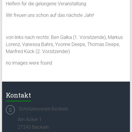
Helfern für die gelungene Veranstaltung.
Wir freuen uns schon auf das nächste Jahr!
von links nach rechts: Ben Galka (1. Vorsitzende), Markus
Lorenz, Vanessa Bahrs, Yvonne Deepe, Thomas Deepe,
Manfred Kück (2. Vorsitzender)
no images were found
Kontakt
Schützenverein Beckeln
Am Acker 1
27243 Beckeln