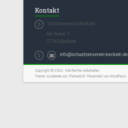
Kontakt
Schützenverein Beckeln
Am Acker 1
27243 Beckeln
info@schuetzenverein-beckeln.de
Copyright © 2026
. Alle Rechte vorbehalten.
Theme:
Accelerate
von ThemeGrill. Präsentiert von
WordPress
.