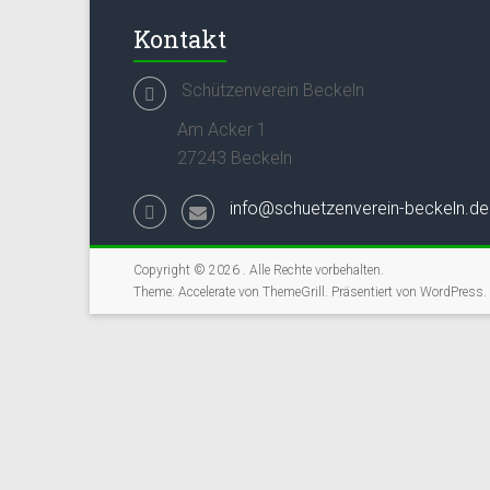
Kontakt
Schützenverein Beckeln
Am Acker 1
27243 Beckeln
info@schuetzenverein-beckeln.de
Copyright © 2026
. Alle Rechte vorbehalten.
Theme:
Accelerate
von ThemeGrill. Präsentiert von
WordPress
.