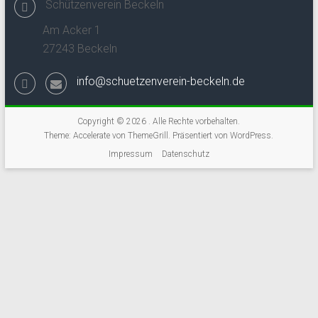
Schützenverein Beckeln
Am Acker 1
27243 Beckeln
info@schuetzenverein-beckeln.de
Copyright © 2026
. Alle Rechte vorbehalten.
Theme:
Accelerate
von ThemeGrill. Präsentiert von
WordPress
.
Impressum
Datenschutz