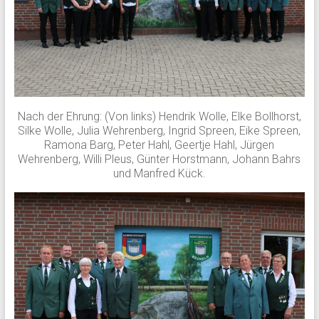
Nach der Ehrung: (Von links) Hendrik Wolle, Elke Bollhorst,
Silke Wolle, Julia Wehrenberg, Ingrid Spreen, Eike Spreen,
Ramona Barg, Peter Hahl, Geertje Hahl, Jürgen
Wehrenberg, Willi Pleus, Günter Horstmann, Johann Bahrs
und Manfred Kück.