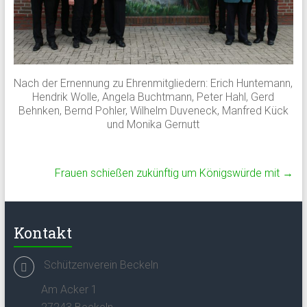
Nach der Ernennung zu Ehrenmitgliedern: Erich Huntemann,
Hendrik Wolle, Angela Buchtmann, Peter Hahl, Gerd
Behnken, Bernd Pohler, Wilhelm Duveneck, Manfred Kück
und Monika Gernutt
Frauen schießen zukünftig um Königswürde mit
→
Kontakt
Schützenverein Beckeln
Am Acker 1