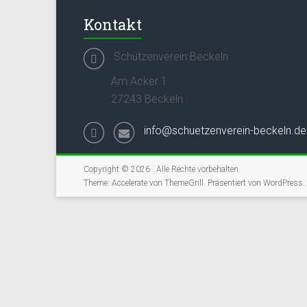
Kontakt
Schützenverein Beckeln
Am Acker 1
27243 Beckeln
info@schuetzenverein-beckeln.de
Copyright © 2026
. Alle Rechte vorbehalten.
Theme:
Accelerate
von ThemeGrill. Präsentiert von
WordPress
.