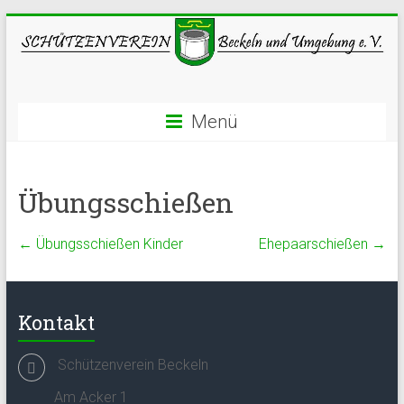
Menü
Übungsschießen
←
Übungsschießen Kinder
Ehepaarschießen
→
Kontakt
Schützenverein Beckeln
Am Acker 1