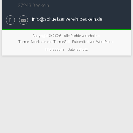
27243 Beckeln
info@schuetzenverein-beckeln.de
Copyright © 2026
. Alle Rechte vorbehalten.
Theme:
Accelerate
von ThemeGrill. Präsentiert von
WordPress
.
Impressum
Datenschutz