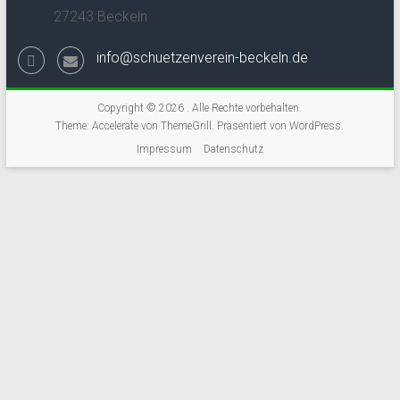
27243 Beckeln
info@schuetzenverein-beckeln.de
Copyright © 2026
. Alle Rechte vorbehalten.
Theme:
Accelerate
von ThemeGrill. Präsentiert von
WordPress
.
Impressum
Datenschutz